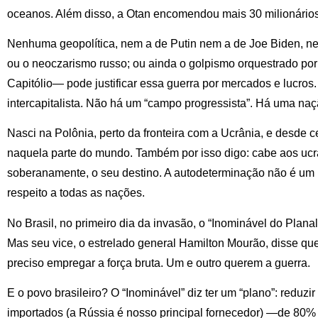
oceanos. Além disso, a Otan encomendou mais 30 milionário
Nenhuma geopolítica, nem a de Putin nem a de Joe Biden,
ou o neoczarismo russo; ou ainda o golpismo orquestrado po
Capitólio— pode justificar essa guerra por mercados e lucro
intercapitalista. Não há um “campo progressista”. Há uma naç
Nasci na Polônia, perto da fronteira com a Ucrânia, e desd
naquela parte do mundo. Também por isso digo: cabe aos ucra
soberanamente, o seu destino. A autodeterminação não é um p
respeito a todas as nações.
No Brasil, no primeiro dia da invasão, o “Inominável do Planal
Mas seu vice, o estrelado general Hamilton Mourão, disse q
preciso empregar a força bruta. Um e outro querem a guerra.
E o povo brasileiro? O “Inominável” diz ter um “plano”: reduzir
importados (a Rússia é nosso principal fornecedor) —de 80