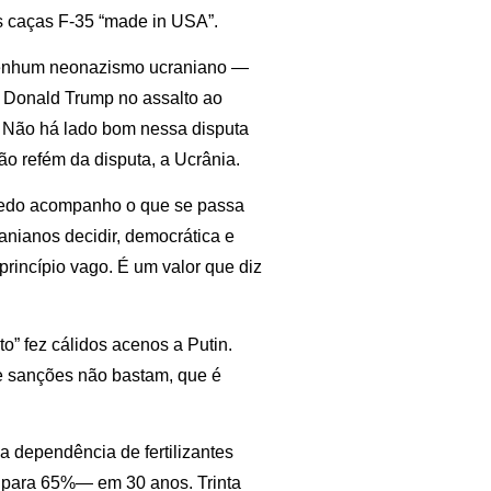
s caças F-35 “made in USA”.
 nenhum neonazismo ucraniano —
r Donald Trump no assalto ao
s. Não há lado bom nessa disputa
ão refém da disputa, a Ucrânia.
e cedo acompanho o que se passa
nianos decidir, democrática e
rincípio vago. É um valor que diz
to” fez cálidos acenos a Putin.
ue sanções não bastam, que é
 a dependência de fertilizantes
% para 65%— em 30 anos. Trinta