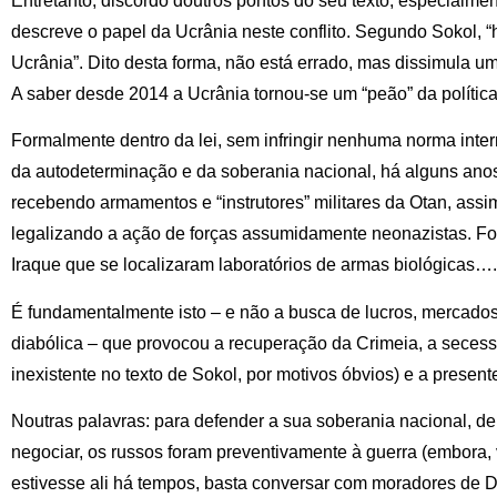
Entretanto, discordo doutros pontos do seu texto, especialm
descreve o papel da Ucrânia neste conflito. Segundo Sokol, 
Ucrânia”. Dito desta forma, não está errado, mas dissimula u
A saber desde 2014 a Ucrânia tornou-se um “peão” da polític
Formalmente dentro da lei, sem infringir nenhuma norma inter
da autodeterminação e da soberania nacional, há alguns ano
recebendo armamentos e “instrutores” militares da Otan, ass
legalizando a ação de forças assumidamente neonazistas. Foi
Iraque que se localizaram laboratórios de armas biológicas….
É fundamentalmente isto – e não a busca de lucros, mercados
diabólica – que provocou a recuperação da Crimeia, a seces
inexistente no texto de Sokol, por motivos óbvios) e a presente
Noutras palavras: para defender a sua soberania nacional, de
negociar, os russos foram preventivamente à guerra (embora, v
estivesse ali há tempos, basta conversar com moradores de