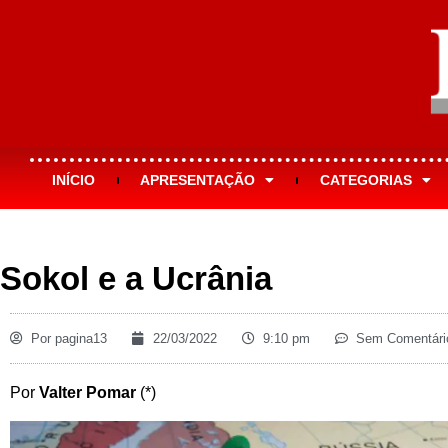
INÍCIO
APRESENTAÇÃO
CATEGORIAS
Sokol e a Ucrânia
Por
pagina13
22/03/2022
9:10 pm
Sem Comentári
Por
Valter Pomar
(*)