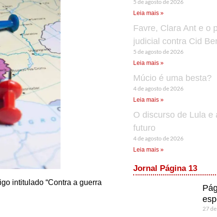
5 de agosto de 2026
Leia mais »
Favre, Clara Ant e o 
judicial contra Cid B
5 de agosto de 2026
Leia mais »
Múcio é uma besta?
4 de agosto de 2026
Leia mais »
O discurso de Lula e 
futuro
4 de agosto de 2026
Leia mais »
Jornal Página 13
o intitulado “Contra a guerra
Pág
esp
27 de