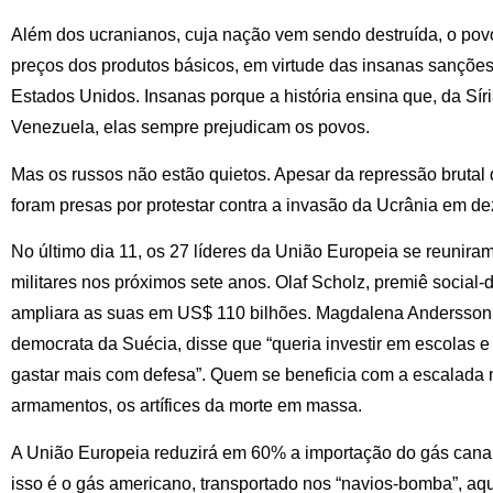
Além dos ucranianos, cuja nação vem sendo destruída, o povo
preços dos produtos básicos, em virtude das insanas sançõe
Estados Unidos. Insanas porque a história ensina que, da Sír
Venezuela, elas sempre prejudicam os povos.
Mas os russos não estão quietos. Apesar da repressão brutal 
foram presas por protestar contra a invasão da Ucrânia em d
No último dia 11, os 27 líderes da União Europeia se reunir
militares nos próximos sete anos. Olaf Scholz, premiê social
ampliara as suas em US$ 110 bilhões. Magdalena Andersson, p
democrata da Suécia, disse que “queria investir em escolas
gastar mais com defesa”. Quem se beneficia com a escalada mi
armamentos, os artífices da morte em massa.
A União Europeia reduzirá em 60% a importação do gás cana
isso é o gás americano, transportado nos “navios-bomba”, a