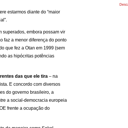
Desca
ere estarmos diante do “maior
al”.
am superados, embora possam vir
ão faz a menor diferença do ponto
 do que fez a Otan em 1999 (sem
ndo as hipócritas potências
rentes das que ele tira
– na
alista. E concordo com diversos
es do governo brasileiro, a
re a social-democracia europeia
PSOE frente a ocupação do