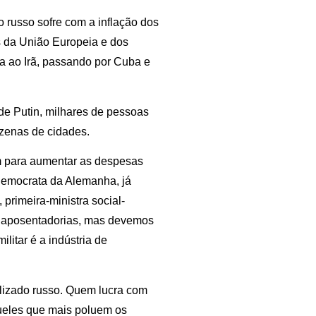
 russo sofre com a inflação dos
s da União Europeia e dos
ia ao Irã, passando por Cuba e
de Putin, milhares de pessoas
ezenas de cidades.
am para aumentar as despesas
-democrata da Alemanha, já
rimeira-ministra social-
 e aposentadorias, mas devemos
litar é a indústria de
lizado russo. Quem lucra com
queles que mais poluem os