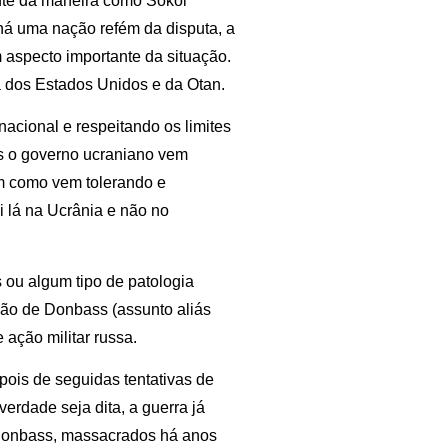
ente da maneira como Sokol
“há uma nação refém da disputa, a
m aspecto importante da situação.
a dos Estados Unidos e da Otan.
nacional e respeitando os limites
s o governo ucraniano vem
im como vem tolerando e
 lá na Ucrânia e não no
 ou algum tipo de patologia
são de Donbass (assunto aliás
 ação militar russa.
pois de seguidas tentativas de
erdade seja dita, a guerra já
 Donbass, massacrados há anos