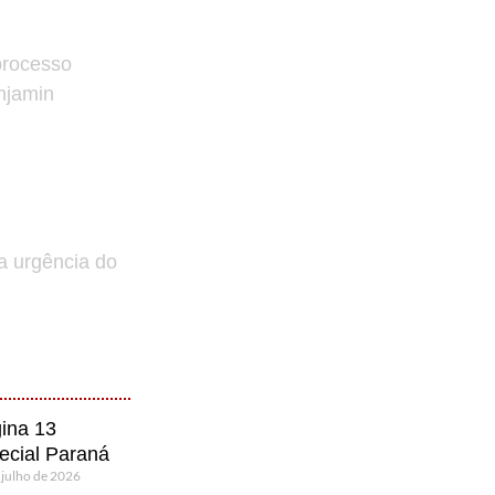
processo
enjamin
a urgência do
ina 13
ecial Paraná
 julho de 2026