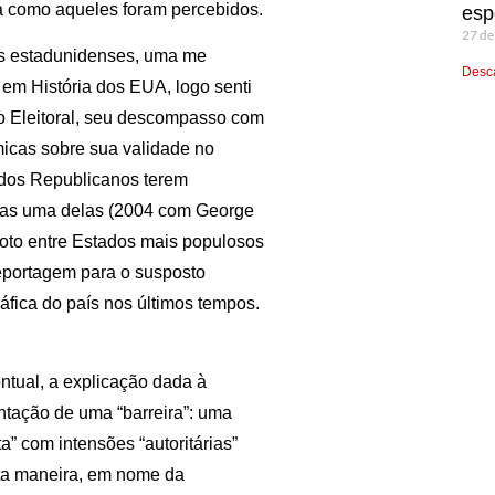
 como aqueles foram percebidos.
esp
27 de
es estadunidenses, uma me
Desca
em História dos EUA, logo senti
io Eleitoral, seu descompasso com
icas sobre sua validade no
o dos Republicanos terem
enas uma delas (2004 com George
oto entre Estados mais populosos
reportagem para o susposto
áfica do país nos últimos tempos.
ontual, a explicação dada à
ntação de uma “barreira”: uma
” com intensões “autoritárias”
sta maneira, em nome da