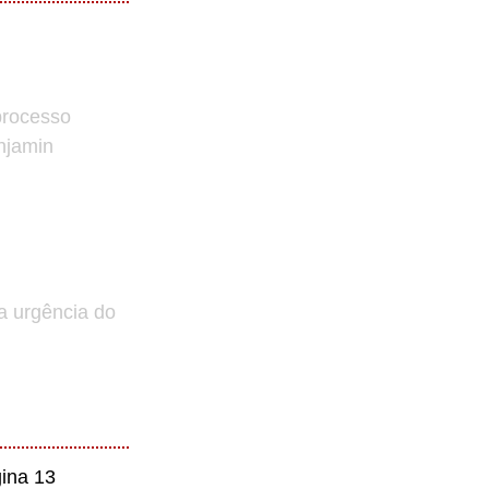
processo
enjamin
a urgência do
ina 13