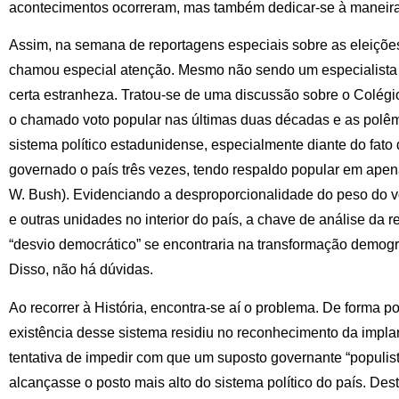
acontecimentos ocorreram, mas também dedicar-se à maneira
Assim, na semana de reportagens especiais sobre as eleiçõ
chamou especial atenção. Mesmo não sendo um especialista 
certa estranheza. Tratou-se de uma discussão sobre o Colég
o chamado voto popular nas últimas duas décadas e as polêm
sistema político estadunidense, especialmente diante do fat
governado o país três vezes, tendo respaldo popular em ap
W. Bush). Evidenciando a desproporcionalidade do peso do v
e outras unidades no interior do país, a chave de análise da 
“desvio democrático” se encontraria na transformação demogr
Disso, não há dúvidas.
Ao recorrer à História, encontra-se aí o problema. De forma p
existência desse sistema residiu no reconhecimento da impla
tentativa de impedir com que um suposto governante “populista
alcançasse o posto mais alto do sistema político do país. De