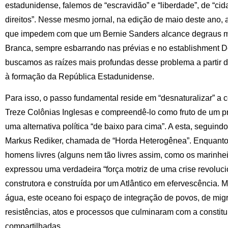
estadunidense, falemos de “escravidão” e “liberdade”, de “ci
direitos”. Nesse mesmo jornal, na edição de maio deste ano, a
que impedem com que um Bernie Sanders alcance degraus ma
Branca, sempre esbarrando nas prévias e no establishment 
buscamos as raízes mais profundas desse problema a partir
à formação da República Estadunidense.
Para isso, o passo fundamental reside em “desnaturalizar” a 
Treze Colônias Inglesas e compreendê-lo como fruto de um pro
uma alternativa política “de baixo para cima”. A esta, seguin
Markus Rediker, chamada de “Horda Heterogênea”. Enquanto 
homens livres (alguns nem tão livres assim, como os marinhei
expressou uma verdadeira “força motriz de uma crise revoluc
construtora e construída por um Atlântico em efervescência
água, este oceano foi espaço de integração de povos, de mig
resistências, atos e processos que culminaram com a constitui
compartilhadas.