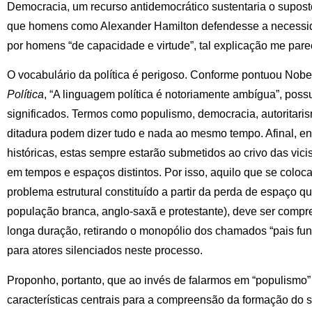
Democracia, um recurso antidemocrático sustentaria o supost
que homens como Alexander Hamilton defendesse a necessid
por homens “de capacidade e virtude”, tal explicação me par
O vocabulário da política é perigoso. Conforme pontuou Nob
Política
, “A linguagem política é notoriamente ambígua”, poss
significados. Termos como populismo, democracia, autoritarism
ditadura podem dizer tudo e nada ao mesmo tempo. Afinal, e
históricas, estas sempre estarão submetidos ao crivo das vic
em tempos e espaços distintos. Por isso, aquilo que se colo
problema estrutural constituído a partir da perda de espaço 
população branca, anglo-saxã e protestante), deve ser comp
longa duração, retirando o monopólio dos chamados “pais fu
para atores silenciados neste processo.
Proponho, portanto, que ao invés de falarmos em “populismo”
características centrais para a compreensão da formação do si