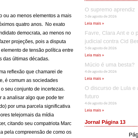
O supremo aprendiz
ção ou ao menos elementos a mais
5 de agosto de 2026
Leia mais »
óximos quatro anos. No exato
Favre, Clara Ant e o 
andidato democrata, ao menos no
judicial contra Cid B
fazer projeções, pois a disputa
5 de agosto de 2026
 elemento de tensão política entre
Leia mais »
s das últimas décadas.
Múcio é uma besta?
4 de agosto de 2026
ma reflexão que chamarei de
Leia mais »
se, é comum as sociedades
O discurso de Lula e 
 o seu conjunto de incertezas.
futuro
 a analisar algo que pode ter
4 de agosto de 2026
) por uma parcela significativa
Leia mais »
res telejornais da mídia
Jornal Página 13
er, citando seu compatriota Marc
sca pela compreensão de como os
Pág