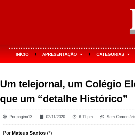
INÍCIO
APRESENTAÇÃO
CATEGORIAS
Um telejornal, um Colégio El
que um “detalhe Histórico”
Por
pagina13
02/11/2020
6:11 pm
Sem Comentári
Por
Mateus Santos
(*)