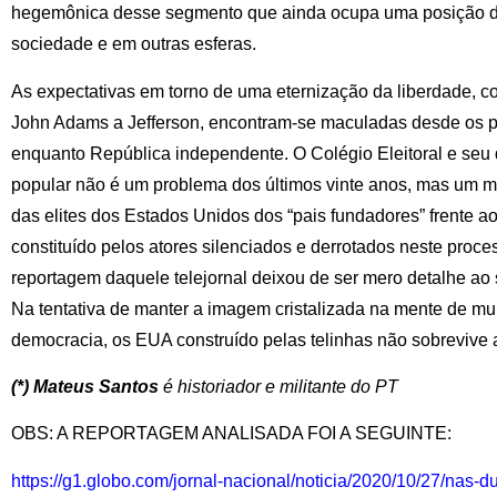
hegemônica desse segmento que ainda ocupa uma posição des
sociedade e em outras esferas.
As expectativas em torno de uma eternização da liberdade, 
John Adams a Jefferson, encontram-se maculadas desde os p
enquanto República independente. O Colégio Eleitoral e seu
popular não é um problema dos últimos vinte anos, mas um 
das elites dos Estados Unidos dos “pais fundadores” frente a
constituído pelos atores silenciados e derrotados neste proces
reportagem daquele telejornal deixou de ser mero detalhe ao se
Na tentativa de manter a imagem cristalizada na mente de mu
democracia, os EUA construído pelas telinhas não sobrevive a
(*) Mateus Santos
é historiador e militante do PT
OBS: A REPORTAGEM ANALISADA FOI A SEGUINTE:
https://g1.globo.com/jornal-nacional/noticia/2020/10/27/nas-