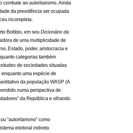
o combate ao autoritarismo. Ainda
ade da presidência ser ocupada
eceu incompleta.
erto Bobbio, em seu
Dicionário da
uidora de uma multiplicidade de
o, Estado, poder, aristocracia e
nquanto categorias também
issitudes de sociedades situadas
ca enquanto uma espécie de
quantitativo da população WASP (A
reendido numa perspectiva de
ndadores” da República e olhando
 ou “autoritarismo” como
stema eleitoral indireto