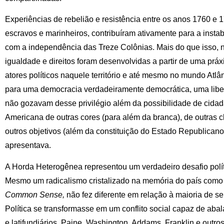
Experiências de rebelião e resistência entre os anos 1760 e 
escravos e marinheiros, contribuíram ativamente para a instab
com a independência das Treze Colônias. Mais do que isso, 
igualdade e direitos foram desenvolvidas a partir de uma práxi
atores políticos naquele território e até mesmo no mundo Atlân
para uma democracia verdadeiramente democrática, uma liber
não gozavam desse privilégio além da possibilidade de cida
Americana de outras cores (para além da branca), de outras cl
outros objetivos (além da constituição do Estado Republicano
apresentava.
A Horda Heterogênea representou um verdadeiro desafio polít
Mesmo um radicalismo cristalizado na memória do país como
Common Sense,
não fez diferente em relação à maioria de s
Política se transformasse em um conflito social capaz de aba
e latifundiários. Paine, Washington, Addams, Franklin e outro