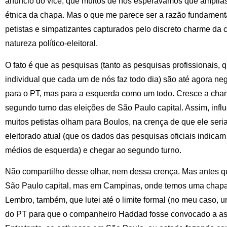
anúncio do vice, que muitos de nós esperávamos que amplias
étnica da chapa. Mas o que me parece ser a razão fundament
petistas e simpatizantes capturados pelo discreto charme da
natureza político-eleitoral.
O fato é que as pesquisas (tanto as pesquisas profissionais, 
individual que cada um de nós faz todo dia) são até agora n
para o PT, mas para a esquerda como um todo. Cresce a chan
segundo turno das eleições de São Paulo capital. Assim, infl
muitos petistas olham para Boulos, na crença de que ele seri
eleitorado atual (que os dados das pesquisas oficiais indicam
médios de esquerda) e chegar ao segundo turno.
Não compartilho desse olhar, nem dessa crença. Mas antes q
São Paulo capital, mas em Campinas, onde temos uma chap
Lembro, também, que lutei até o limite formal (no meu caso, u
do PT para que o companheiro Haddad fosse convocado a assu