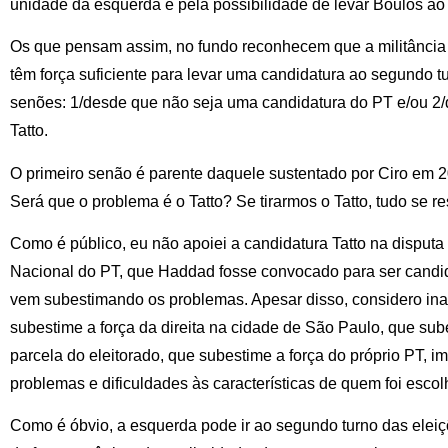
unidade da esquerda e pela possibilidade de levar Boulos ao
Os que pensam assim, no fundo reconhecem que a militância 
têm força suficiente para levar uma candidatura ao segundo 
senões: 1/desde que não seja uma candidatura do PT e/ou 2/
Tatto.
O primeiro senão é parente daquele sustentado por Ciro em 
Será que o problema é o Tatto? Se tirarmos o Tatto, tudo se re
Como é público, eu não apoiei a candidatura Tatto na disputa i
Nacional do PT, que Haddad fosse convocado para ser cand
vem subestimando os problemas. Apesar disso, considero inac
subestime a força da direita na cidade de São Paulo, que s
parcela do eleitorado, que subestime a força do próprio PT, 
problemas e dificuldades às características de quem foi escol
Como é óbvio, a esquerda pode ir ao segundo turno das eleiç