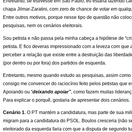
Entretanto, se estivesse em São Paulo, eu estaria fazendo ca
chapa Jilmar-Zaratini, com zero de chance de votar em qualque
Entre outros motivos, porque nesse tipo de questão não coloc
pesquisas, nem os cenários eleitorais.
Sou petista e não passa pela minha cabeça a hipótese de “cri
petista. E fico deveras impressionado com a leveza com que a
perceber a relação que existe entre a destruição das liberda
(por dentro ou por fora) dos partidos de esquerda.
Entretanto, mesmo quando estudo as pesquisas, assim como o
consigo me convencer do raciocínio feito pelos petistas que e
Apoiando ou “
deixando apoiar”
, como fazem muitas lideranç
Para explicar o porquê, gostaria de apresentar dois cenários.
Cenário 1
. O PT mantém a candidatura, mas parte de sua mili
migram para a candidatura do PSOL. Boulos cresceria (não se
eleitorado da esquerda faria com que a disputa de segundo tu