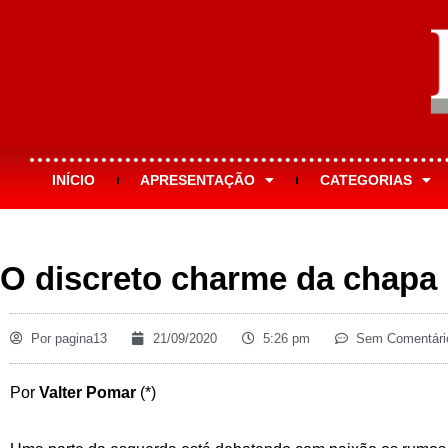
INÍCIO
APRESENTAÇÃO
CATEGORIAS
O discreto charme da chapa
Por
pagina13
21/09/2020
5:26 pm
Sem Comentári
Por
Valter Pomar
(*)