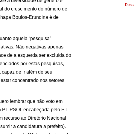
se a diversidade de gênero e
Desca
al do crescimento do número de
 chapa Boulos-Erundina é de
quanto aquela “pesquisa”
egativas. Não negativas apenas
ce de a esquerda ser excluída do
uenciados por estas pesquisas,
a capaz de ir além de seu
 estar concentrado nos setores
uero lembrar que não voto em
a PT-PSOL encabeçada pelo PT.
m recurso ao Diretório Nacional
mir a candidatura a prefeito).