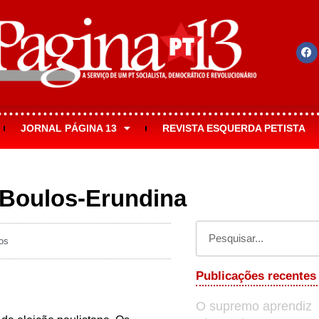
JORNAL PÁGINA 13
REVISTA ESQUERDA PETISTA
 Boulos-Erundina
os
Publicações recentes
O supremo aprendiz