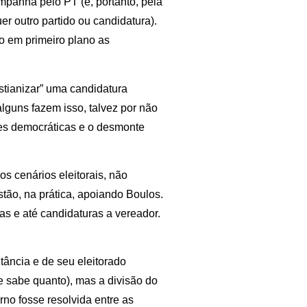
mpanha pelo PT (e, portanto, pela
r outro partido ou candidatura).
o em primeiro plano as
stianizar” uma candidatura
lguns fazem isso, talvez por não
des democráticas e o desmonte
s cenários eleitorais, não
stão, na prática, apoiando Boulos.
as e até candidaturas a vereador.
tância e de seu eleitorado
 sabe quanto), mas a divisão do
rno fosse resolvida entre as