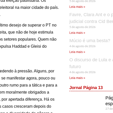
da eleição paulistana. Os
5 de agosto de 2026
Leia mais »
leitoral na maior cidade do país.
Favre, Clara Ant e o 
.
judicial contra Cid B
ítimo desejo de superar o PT no
5 de agosto de 2026
eita, que não de hoje estimula
Leia mais »
nos setores populares. Quem não
Múcio é uma besta?
4 de agosto de 2026
pulsa Haddad e Gleisi do
Leia mais »
O discurso de Lula e 
futuro
cedendo à pressão. Alguns, por
4 de agosto de 2026
se manifestar agora, pouco ou
Leia mais »
utro rumo para a tática e para a
Jornal Página 13
erem moralmente obrigados a
Pág
, por apertada diferença. Há os
esp
ns casos cresceram depois do
27 de