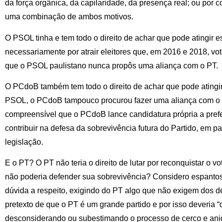
da força orgânica, da capilaridade, da presença real; ou por c
uma combinação de ambos motivos.
O PSOL tinha e tem todo o direito de achar que pode atingir e
necessariamente por atrair eleitores que, em 2016 e 2018, vo
que o PSOL paulistano nunca propôs uma aliança com o PT.
O PCdoB também tem todo o direito de achar que pode atingir 
PSOL, o PCdoB tampouco procurou fazer uma aliança com o P
compreensível que o PCdoB lance candidatura própria a prefei
contribuir na defesa da sobrevivência futura do Partido, em p
legislação.
E o PT? O PT não teria o direito de lutar por reconquistar o 
não poderia defender sua sobrevivência? Considero espantos
dúvida a respeito, exigindo do PT algo que não exigem dos d
pretexto de que o PT é um grande partido e por isso deveria 
desconsiderando ou subestimando o processo de cerco e ani