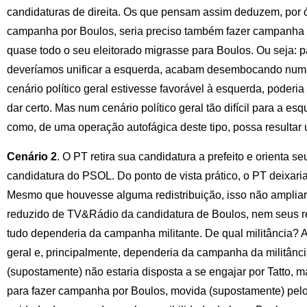
candidaturas de direita. Os que pensam assim deduzem, por ó
campanha por Boulos, seria preciso também fazer campanha c
quase todo o seu eleitorado migrasse para Boulos. Ou seja: p
deveríamos unificar a esquerda, acabam desembocando numa
cenário político geral estivesse favorável à esquerda, poderia
dar certo. Mas num cenário político geral tão difícil para a 
como, de uma operação autofágica deste tipo, possa resultar 
Cenário 2
. O PT retira sua candidatura a prefeito e orienta se
candidatura do PSOL. Do ponto de vista prático, o PT deixaria
Mesmo que houvesse alguma redistribuição, isso não ampliari
reduzido de TV&Rádio da candidatura de Boulos, nem seus rec
tudo dependeria da campanha militante. De qual militância?
geral e, principalmente, dependeria da campanha da militância
(supostamente) não estaria disposta a se engajar por Tatto,
para fazer campanha por Boulos, movida (supostamente) pel