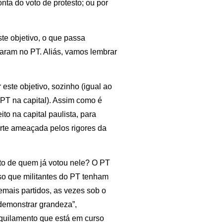
onta do voto de protesto; ou por
ste objetivo, o que passa
taram no PT. Aliás, vamos lembrar
este objetivo, sozinho (igual ao
T na capital). Assim como é
to na capital paulista, para
arte ameaçada pelos rigores da
voto de quem já votou nele? O PT
o que militantes do PT tenham
emais partidos, as vezes sob o
“demonstrar grandeza”,
quilamento que está em curso