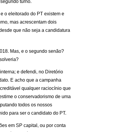
 segundo turno.
e o eleitorado do PT existem e
turno, mas acrescentam dois
desde que não seja a candidatura
2018. Mas, e o segundo senão?
solveria?
nterna; e defendi, no Diretório
idato. E acho que a campanha
reditável qualquer raciocínio que
ubestime o conservadorismo de uma
imputando todos os nossos
hido para ser o candidato do PT.
ões em SP capital, ou por conta