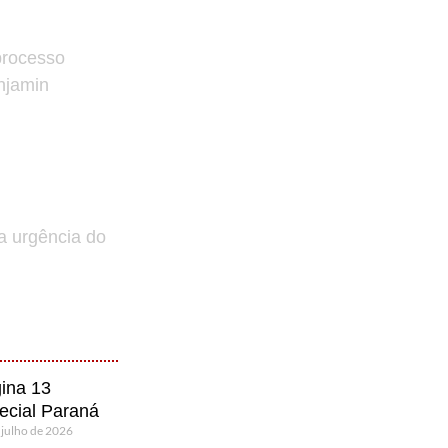
processo
enjamin
a urgência do
ina 13
ecial Paraná
 julho de 2026