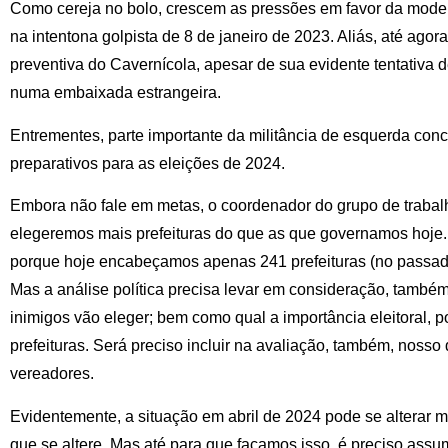
Como cereja no bolo, crescem as pressões em favor da mode
na intentona golpista de 8 de janeiro de 2023. Aliás, até agor
preventiva do Cavernícola, apesar de sua evidente tentativa de
numa embaixada estrangeira.
Entrementes, parte importante da militância de esquerda con
preparativos para as eleições de 2024.
Embora não fale em metas, o coordenador do grupo de trabalh
elegeremos mais prefeituras do que as que governamos hoje. É
porque hoje encabeçamos apenas 241 prefeituras (no passad
Mas a análise política precisa levar em consideração, também
inimigos vão eleger; bem como qual a importância eleitoral, 
prefeituras. Será preciso incluir na avaliação, também, nos
vereadores.
Evidentemente, a situação em abril de 2024 pode se alterar m
que se altere. Mas até para que façamos isso, é preciso assu