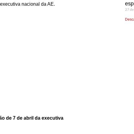
esp
 executiva nacional da AE.
27 de
Desca
ão de 7 de abril da executiva