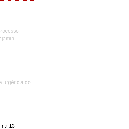
processo
enjamin
a urgência do
ina 13