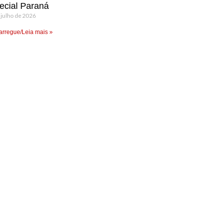
ecial Paraná
 julho de 2026
rregue/Leia mais »