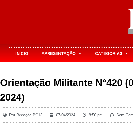
INÍCIO
APRESENTAÇÃO
CATEGORIAS
Orientação Militante N°420 (0
2024)
Por
Redação PG13
07/04/2024
8:56 pm
Sem Come