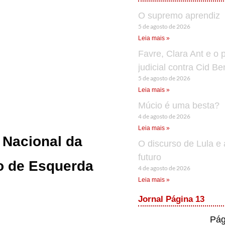
O supremo aprendiz
5 de agosto de 2026
Leia mais »
Favre, Clara Ant e o 
judicial contra Cid B
5 de agosto de 2026
Leia mais »
Múcio é uma besta?
4 de agosto de 2026
Leia mais »
 Nacional da
O discurso de Lula e 
futuro
ão de Esquerda
4 de agosto de 2026
Leia mais »
Jornal Página 13
Pág