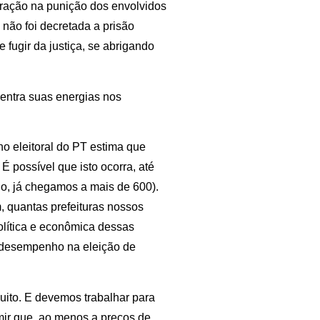
ração na punição dos envolvidos
a não foi decretada a prisão
 fugir da justiça, se abrigando
centra suas energias nos
o eleitoral do PT estima que
 possível que isto ocorra, até
o, já chegamos a mais de 600).
, quantas prefeituras nossos
política e econômica dessas
so desempenho na eleição de
uito. E devemos trabalhar para
mir que, ao menos a preços de