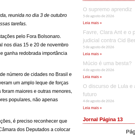
O supremo aprendiz
da, reunida no dia 3 de outubro
5 de agosto de 2026
Leia mais »
ssas tarefas.
Favre, Clara Ant e o 
tações pelo Fora Bolsonaro.
judicial contra Cid B
al nos dias 15 e 20 de novembro
5 de agosto de 2026
que ganha redobrada importância
Leia mais »
Múcio é uma besta?
4 de agosto de 2026
de número de cidades no Brasil e
Leia mais »
lveram um amplo leque de forças
O discurso de Lula e 
 foram maiores e outras menores,
futuro
ores populares, não apenas
4 de agosto de 2026
Leia mais »
Jornal Página 13
ções, é preciso reconhecer que
a Câmara dos Deputados a colocar
Pág