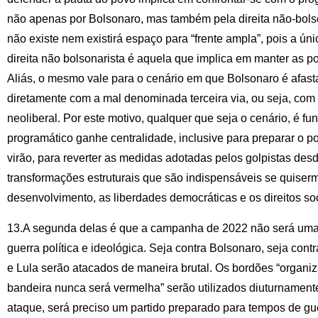
não apenas por Bolsonaro, mas também pela direita não-bolson
não existe nem existirá espaço para “frente ampla”, pois a ún
direita não bolsonarista é aquela que implica em manter as po
Aliás, o mesmo vale para o cenário em que Bolsonaro é afas
diretamente com a mal denominada terceira via, ou seja, co
neoliberal. Por este motivo, qualquer que seja o cenário, é f
programático ganhe centralidade, inclusive para preparar o 
virão, para reverter as medidas adotadas pelos golpistas desd
transformações estruturais que são indispensáveis se quiserm
desenvolvimento, as liberdades democráticas e os direitos soc
13.A segunda delas é que a campanha de 2022 não será uma 
guerra política e ideológica. Seja contra Bolsonaro, seja contr
e Lula serão atacados de maneira brutal. Os bordões “organi
bandeira nunca será vermelha” serão utilizados diuturnamente.
ataque, será preciso um partido preparado para tempos de gu