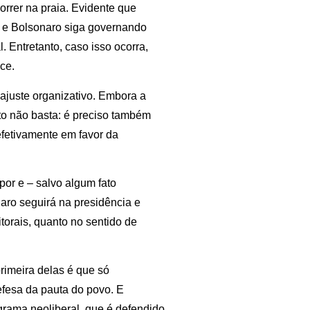
rer na praia. Evidente que
o e Bolsonaro siga governando
. Entretanto, caso isso ocorra,
ce.
 ajuste organizativo. Embora a
to não basta: é preciso também
efetivamente em favor da
por e – salvo algum fato
aro seguirá na presidência e
itorais, quanto no sentido de
primeira delas é que só
efesa da pauta do povo. E
grama neoliberal, que é defendido