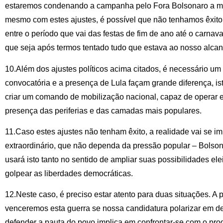
estaremos condenando a campanha pelo Fora Bolsonaro a mor
mesmo com estes ajustes, é possível que não tenhamos êxit
entre o período que vai das festas de fim de ano até o carnaval
que seja após termos tentado tudo que estava ao nosso alcan
10.Além dos ajustes políticos acima citados, é necessário um
convocatória e a presença de Lula façam grande diferença, is
criar um comando de mobilização nacional, capaz de operar 
presença das periferias e das camadas mais populares.
11.Caso estes ajustes não tenham êxito, a realidade vai se im
extraordinário, que não dependa da pressão popular – Bolson
usará isto tanto no sentido de ampliar suas possibilidades ele
golpear as liberdades democráticas.
12.Neste caso, é preciso estar atento para duas situações. A 
venceremos esta guerra se nossa candidatura polarizar em d
defender a pauta do povo implica em confrontar-se com o pro