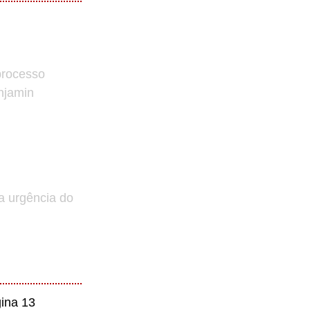
processo
enjamin
a urgência do
ina 13